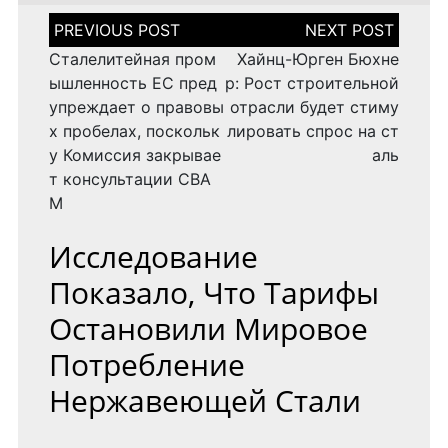
Н
а
в
Сталелитейная пром
Хайнц-Юрген Бюхне
и
ышленность ЕС пред
р: Рост строительной
г
упреждает о правовы
отрасли будет стиму
а
х пробелах, поскольк
лировать спрос на ст
ц
и
у Комиссия закрывае
аль
я
т консультации CBA
п
M
о
з
Исследование
а
п
Показало, Что Тарифы
и
с
Остановили Мировое
я
м
Потребление
Нержавеющей Стали