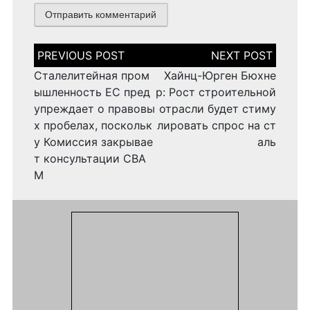
Н
а
в
Сталелитейная пром
Хайнц-Юрген Бюхне
и
ышленность ЕС пред
р: Рост строительной
г
упреждает о правовы
отрасли будет стиму
а
х пробелах, поскольк
лировать спрос на ст
ц
и
у Комиссия закрывае
аль
я
т консультации CBA
п
M
о
з
а
п
и
с
я
м