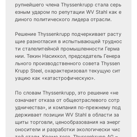
рупнейшего члена Thyssenkrupp стала серь
езным ударом по репутации WV Stahl как е
диного политического лидера отрасли.
Решение Thyssenkrupp подчеркивает расту
щие разногласия в испытывающей труднос
ти сталелитейной промышленности Герма
нии. Текин Насиккол, председатель Генера
льного производственного совета Thyssen
Krupp Steel, охарактеризовал текущую сит
уацию как «катастрофическую».
По словам Thyssenkrupp, это решение «не
означает отказа от общеотраслевого сотр
удничества», и компания по-прежнему под
держивает позиции WV Stahl в области за
щиты торговли, ценообразования на энерг
оносители и разработки экологически чис
той стали. Кроме того, Thyssenkrupp AG –