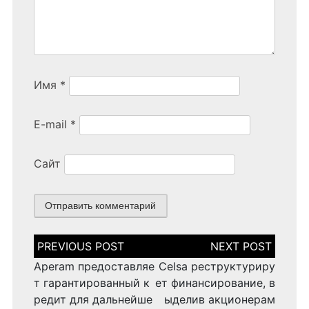
Имя
*
E-mail
*
Сайт
Н
а
в
Aperam предоставляе
Celsa реструктуриру
и
т гарантированный к
ет финансирование, в
г
редит для дальнейше
ыделив акционерам
а