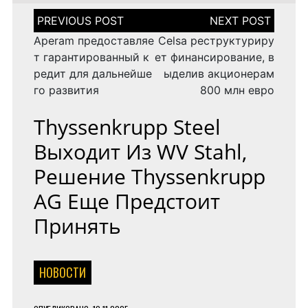
Н
а
в
Aperam предоставляе
Celsa реструктуриру
и
т гарантированный к
ет финансирование, в
г
редит для дальнейше
ыделив акционерам
а
го развития
800 млн евро
ц
и
я
Thyssenkrupp Steel
п
Выходит Из WV Stahl,
о
з
Решение Thyssenkrupp
а
п
AG Еще Предстоит
и
с
Принять
я
м
НОВОСТИ