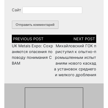
Сайт
Н
а
в
UK Metals Expo: Сохр
Михайловский ГОК п
и
аняются опасения по
риступил к опытно-п
г
поводу понимания C
ромышленным испыт
а
BAM
аниям нового каскад
ц
и
а установок среднего
я
и мелкого дробления
п
о
з
а
п
и
с