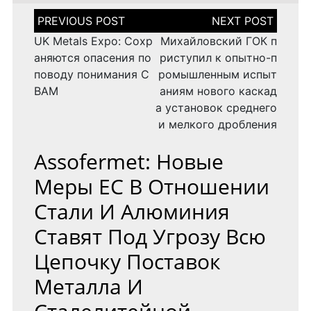
Н
а
в
UK Metals Expo: Сохр
Михайловский ГОК п
и
аняются опасения по
риступил к опытно-п
г
поводу понимания C
ромышленным испыт
а
BAM
аниям нового каскад
ц
и
а установок среднего
я
и мелкого дробления
п
о
Assofermet: Новые
з
а
Меры ЕС В Отношении
п
и
Стали И Алюминия
с
я
Ставят Под Угрозу Всю
м
Цепочку Поставок
Металла И