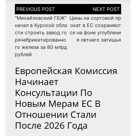
Н
а
в
"Михайловский ГБЖ"
Цены на сортовой пр
и
начал в Курской обла
окат в ЕС сохраняют
г
сти строить завод го
ся на фоне углублени
а
рячебрикетированно
я летнего затишья
ц
и
го железа за 80 млрд
я
рублей
п
о
Европейская Комиссия
з
а
Начинает
п
и
Консультации По
с
я
Новым Мерам ЕС В
м
Отношении Стали
После 2026 Года