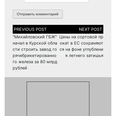
Н
а
в
"Михайловский ГБЖ"
Цены на сортовой пр
и
начал в Курской обла
окат в ЕС сохраняют
г
сти строить завод го
ся на фоне углублени
а
рячебрикетированно
я летнего затишья
ц
и
го железа за 80 млрд
я
рублей
п
о
з
а
п
и
с
я
м